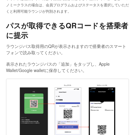
ノミークラスの場合は、会員プログラムおよびステータスを選択していただ
くと利用可能ラウンジが判別されます。
パスが取得できるQRコードを搭乗者
に提示
ラウンジバス取得用のQRが表示されますので搭乗者のスマート
フォンで読み取ってください。
表示されたラウンジパスの「追加」をタップし、Apple
Wallet/Google walletに保存してください。