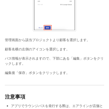
管理画面から該当プロジェクトより顧客を選択します。
顧客名横の左側のアイコンを選択します。
パス情報が表示されますので、下部にある「編集」ボタンをクリ
ックします。
編集後「保存」ボタンをクリックします。
注意事項
アプリでラウンジパスを発行する際は、エアラインが店舗と